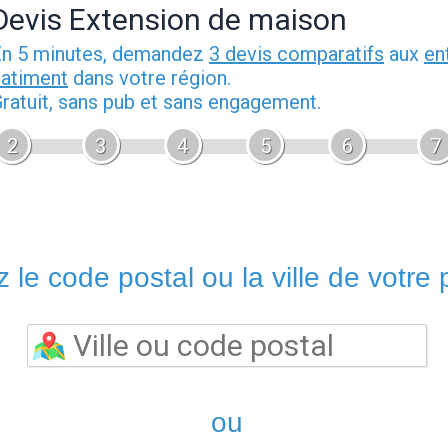
Devis Extension de maison
n 5 minutes, demandez
3 devis comparatifs
aux
en
atiment
dans votre région.
ratuit, sans pub et sans engagement.
2
3
4
5
6
7
 le code postal ou la ville de votre p
ou