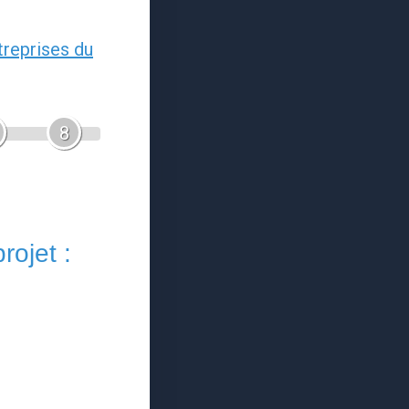
treprises du
8
rojet :