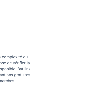
la complexité du
se de vérifier la
sponible. Batilink
mations gratuites.
émarches