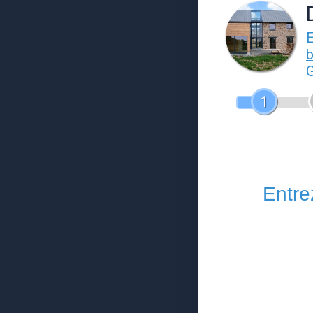
E
b
G
1
Entrez