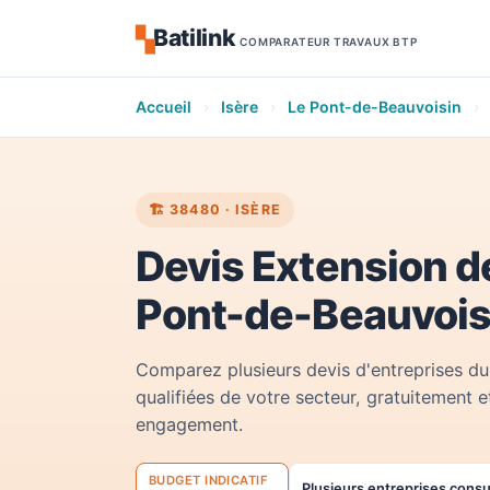
Batilink
▚
COMPARATEUR TRAVAUX BTP
Accueil
›
Isère
›
Le Pont-de-Beauvoisin
›
🏗️ 38480 · ISÈRE
Devis Extension d
Pont-de-Beauvois
Comparez plusieurs devis d'entreprises du
qualifiées de votre secteur, gratuitement e
engagement.
BUDGET INDICATIF
Plusieurs entreprises cons