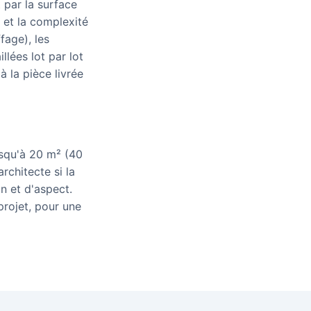
 par la surface
 et la complexité
fage), les
llées lot par lot
à la pièce livrée
usqu'à 20 m² (40
rchitecte si la
n et d'aspect.
projet, pour une