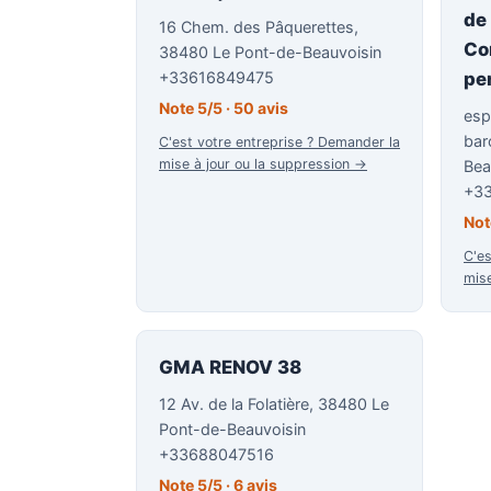
de
16 Chem. des Pâquerettes,
Co
38480 Le Pont-de-Beauvoisin
+33616849475
pe
Note 5/5 · 50 avis
esp
bar
C'est votre entreprise ? Demander la
mise à jour ou la suppression →
Bea
+3
Not
C'es
mise
GMA RENOV 38
12 Av. de la Folatière, 38480 Le
Pont-de-Beauvoisin
+33688047516
Note 5/5 · 6 avis