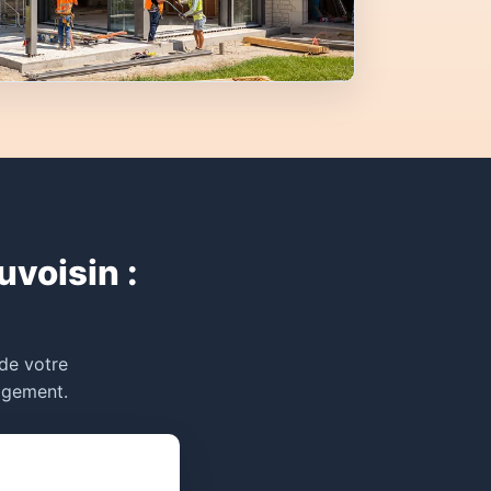
voisin :
 de votre
gagement.