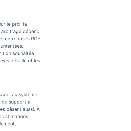
ur le prix, la
n arbitrage dépend
es entreprises RGE
rgumentées.
inition souhaitée
vis détaillé et les
açade, au système
at du support à
res pèsent aussi. À
es estimations
llement,