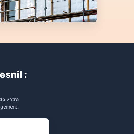
esnil :
 de votre
gagement.