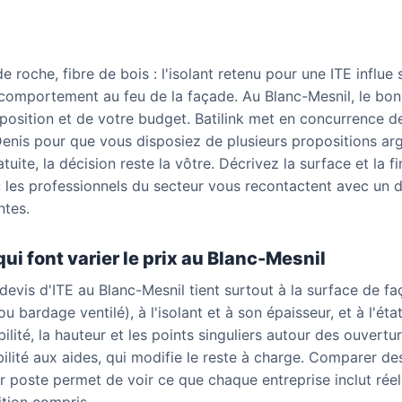
e roche, fibre de bois : l'isolant retenu pour une ITE influe s
comportement au feu de la façade. Au Blanc-Mesnil, le bo
xposition et de votre budget. Batilink met en concurrence d
Denis pour que vous disposiez de plusieurs propositions a
tuite, la décision reste la vôtre. Décrivez la surface et la f
: les professionnels du secteur vous recontactent avec un de
ntes.
qui font varier le prix au Blanc-Mesnil
devis d'ITE au Blanc-Mesnil tient surtout à la surface de f
ou bardage ventilé), à l'isolant et à son épaisseur, et à l'ét
bilité, la hauteur et les points singuliers autour des ouvertu
gibilité aux aides, qui modifie le reste à charge. Comparer d
ar poste permet de voir ce que chaque entreprise inclut rée