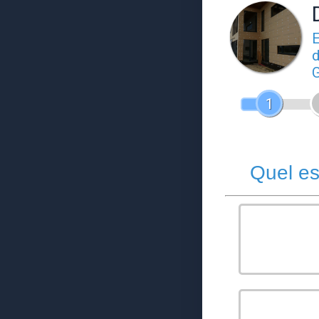
E
d
G
1
Quel es