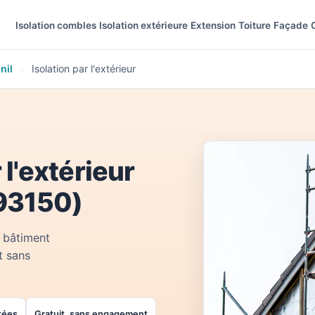
Isolation combles
Isolation extérieure
Extension
Toiture
Façade
nil
›
Isolation par l'extérieur
 l'extérieur
(93150)
 bâtiment
t sans
tées
Gratuit, sans engagement