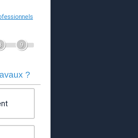
ofessionnels
8
9
ravaux ?
nt