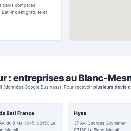
es devis comparés
 Batilink est gratuite et
eur : entreprises au Blanc-Mesn
tif (données Google Business). Pour recevoir
plusieurs devis c
da Bati France
Hyss
Av. du 8 Mai 1945, 93150 Le
37 Av. Georges Guynemer,
nc-Mesnil
93150 Le Blanc-Mesnil