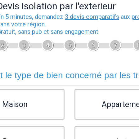
Devis Isolation par l'exterieur
n 5 minutes, demandez
3 devis comparatifs
aux
pr
ans votre région.
ratuit, sans pub et sans engagement.
2
3
4
5
6
7
t le type de bien concerné par les t
Maison
Apparteme