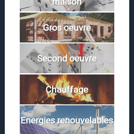
maison
Gros oeuvre
Second oeuvre
Chauffage
Energies renouvelables