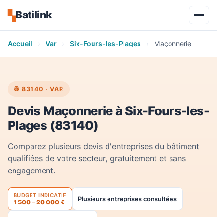
Batilink
▚
Accueil
›
Var
›
Six-Fours-les-Plages
›
Maçonnerie
👷 83140 · VAR
Devis Maçonnerie à Six-Fours-les-
Plages (83140)
Comparez plusieurs devis d'entreprises du bâtiment
qualifiées de votre secteur, gratuitement et sans
engagement.
BUDGET INDICATIF
Plusieurs entreprises consultées
1 500 – 20 000 €