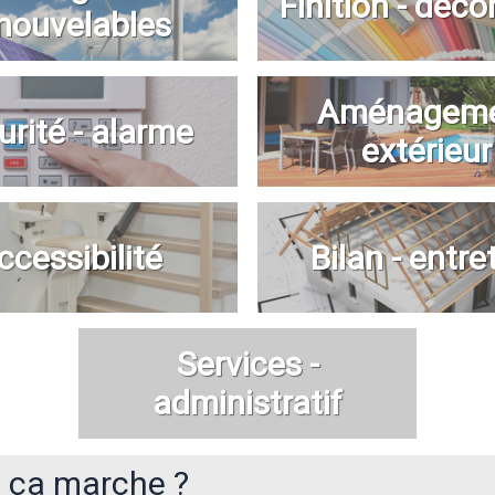
Finition - déco
nouvelables
Aménagem
urité - alarme
extérieur
ccessibilité
Bilan - entre
Services -
administratif
ça marche ?