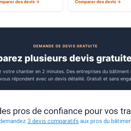
mparer des devis →
Comparer des devis →
DEMANDE DE DEVIS GRATUITE
arez plusieurs devis gratuit
 votre chantier en 2 minutes. Des entreprises du bâtiment
vous répondent avec un devis détaillé. Gratuit et sans en
es pros de confiance pour vos tra
, demandez
3 devis comparatifs
aux pros du bâtime