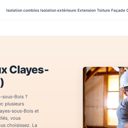
Isolation combles
Isolation extérieure
Extension
Toiture
Façade
ux Clayes-
)
s-sous-Bois ?
c plusieurs
layes-sous-Bois et
llés, vous
us choisissez. La