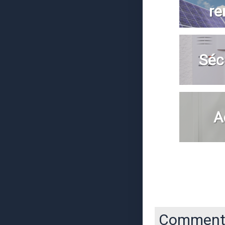
re
Séc
A
Comment 