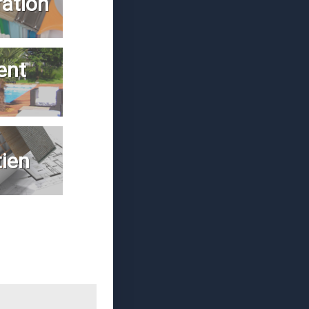
ration
ent
tien