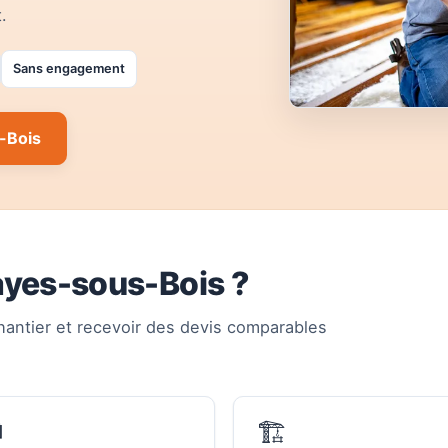
.
Sans engagement
-Bois
ayes-sous-Bois ?
hantier et recevoir des devis comparables

🏗️