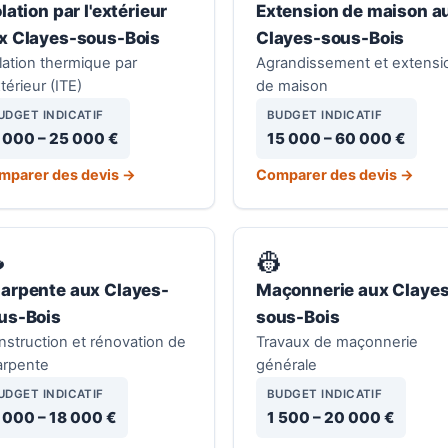
olation par l'extérieur
Extension de maison a
x Clayes-sous-Bois
Clayes-sous-Bois
lation thermique par
Agrandissement et extensi
xtérieur (ITE)
de maison
UDGET INDICATIF
BUDGET INDICATIF
 000 – 25 000 €
15 000 – 60 000 €
mparer des devis →
Comparer des devis →

👷
arpente aux Clayes-
Maçonnerie aux Claye
us-Bois
sous-Bois
struction et rénovation de
Travaux de maçonnerie
arpente
générale
UDGET INDICATIF
BUDGET INDICATIF
 000 – 18 000 €
1 500 – 20 000 €