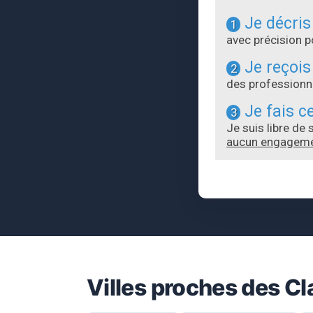
Je décris
1
avec précision 
Je reçois
2
des professionne
Je fais ce
3
Je suis libre de
aucun engagem
Villes proches des C