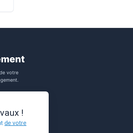
ement
 de votre
gagement.
vaux !
nt
de votre