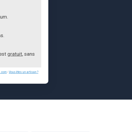
mum.
s.
 est
gratuit
, sans
s.com
-
Vous êtes un artisan ?