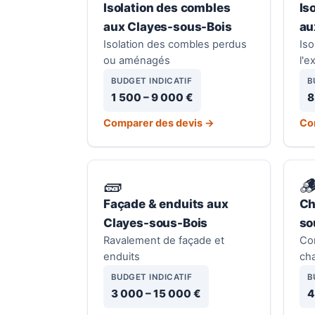
Isolation des combles
Is
aux Clayes-sous-Bois
au
Isolation des combles perdus
Iso
ou aménagés
l'e
BUDGET INDICATIF
B
1 500 – 9 000 €
8
Comparer des devis →
Co
🧱

Façade & enduits aux
Ch
Clayes-sous-Bois
so
Ravalement de façade et
Con
enduits
ch
BUDGET INDICATIF
B
3 000 – 15 000 €
4