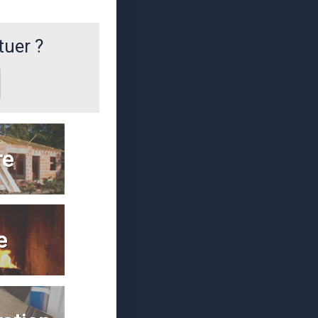
tuer ?
re
e