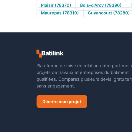
Plaisir (78370)
Bois-d'Arcy (78390)
Maurepas (78310)
Guyancourt (78280)
Batilink
▚
Plateforme de mise en relation entre porteurs 
projets de travaux et entreprises du bâtiment
qualifiées. Comparez plusieurs devis, gratuite
sans engagement.
Décrire mon projet