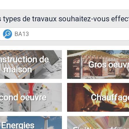
 types de travaux souhaitez-vous effec
struction de
Gros oeuv
maison
cond oeuvre
Chauffag
Energies