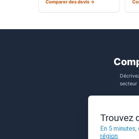
Comparer des devis →
Co
Comp
Décrivez
secteur 
Trouvez d
En 5 minutes
région
.