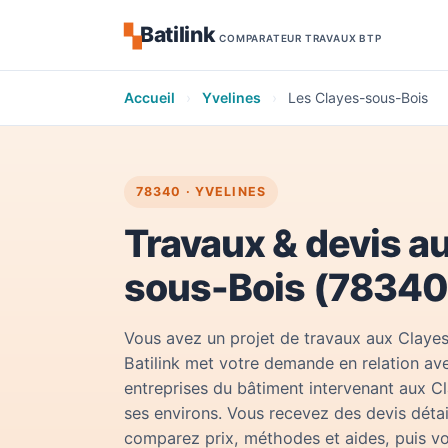
Batilink
▚
COMPARATEUR TRAVAUX BTP
Accueil
›
Yvelines
›
Les Clayes-sous-Bois
78340 · YVELINES
Travaux & devis a
sous-Bois (78340
Vous avez un projet de travaux aux Claye
Batilink met votre demande en relation ave
entreprises du bâtiment intervenant aux C
ses environs. Vous recevez des devis détai
comparez prix, méthodes et aides, puis vo